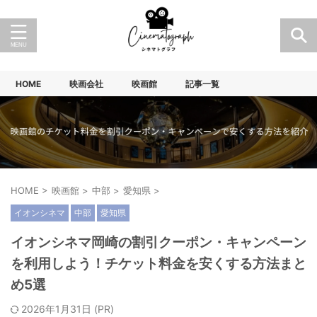
HOME
映画会社
映画館
記事一覧
HOME
>
映画館
>
中部
>
愛知県
>
イオンシネマ
中部
愛知県
イオンシネマ岡崎の割引クーポン・キャンペーン
を利用しよう！チケット料金を安くする方法まと
め5選
2026年1月31日