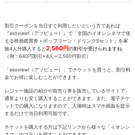
割引クーポンを当日すぐ利用したいという方であれば
『asoview!（アソビュー）』で「全国のイオンシネマで使
える映画鑑賞券＋ポップコーン・ドリンクSセット」を家
2,560
円
族4人分購入すると
の割引が受けられますね
。
（例：640円割引×4人＝2,560円割引）
「asoview!（アソビュー）」でチケットを買うと、割引料
金でお得に楽しむことができます。
レジャー施設の紹介や前売り券を販売しているサイトで、
通常よりも安く購入することができます。また、電子チケ
ットでの購入になりますので、入場時はスマホ画面を提示
するだけで当日利用可能です。
チケットを購入する方は下記リンクから様々な「イオンシ
ネマ」のプランを探すことができます。