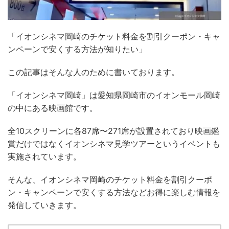
「イオンシネマ岡崎の
チケット料金
を割引クーポン・キャ
ンペーンで安くする方法が知りたい」
この記事はそんな人のために書いております
。
「
イオンシネマ岡崎」は
愛知県岡崎市のイオンモール岡崎
の中にある映画館です。
全
10
スクリーンに各
87
席〜
271
席が設置されており映画鑑
賞だけではなくイオンシネマ見学ツアーというイベントも
実施されています。
そんな、
イオンシネマ岡崎
のチケット料金を割引クーポ
ン・キャンペーンで安くする方法などお得に楽しむ情報を
発信していきます。