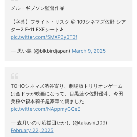
メル・ギブソン監督作品
【字幕】フライト・リスク @ 109シネマズ佐野 シア
ター2 F-11 EXEシート♪
pic.twitter.com/5MXP3y0T3f
— 黒い鳥 (@blkbirdjapan)
March 9, 2025
TOHOシネマズ渋谷寄り、劇場版トリリオンゲーム
は金ドラが映画になって、目黒蓮や佐野優斗、今田
美桜や福本莉子超豪華で観ました
pic.twitter.com/NAppmyCQeE
— 森月いのり応援団たかし (@takashi_109)
February 22, 2025