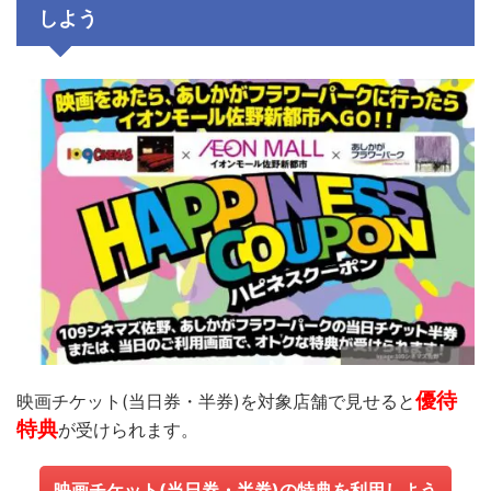
しよう
優待
映画チケット
(
当日券・半券
)
を対象店舗で見せると
特典
が受けられます。
映画チケット
(
当日券・半券
)
の特典を
利用しよう