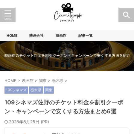
HOME
映画会社
映画館
記事一覧
HOME
>
映画館
>
関東
>
栃木県
>
109シネマズ
栃木県
関東
109シネマズ佐野のチケット料金を割引クーポ
ン・キャンペーンで安くする方法まとめ6選
2025年6月25日