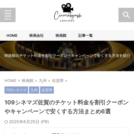
HOME
映画会社
映画館
記事一覧
HOME
>
映画館
>
九州
>
佐賀県
>
109シネマズ
九州
佐賀県
109シネマズ佐賀のチケット料金を割引クーポン
やキャンペーンで安くする方法まとめ6選
2025年6月25日