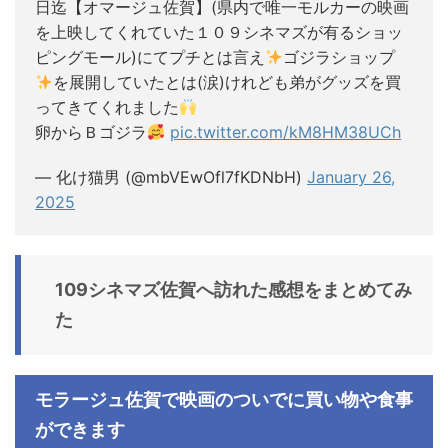
日迄【オマージュ佐賀】(県内で唯一モルカーの映画
を上映してくれていた１０９シネマズが有るショッ
ピングモール)にてプチとは言え
ゴジラショップ
を展開していたとは(涙)けれども弟がグッズを買
ってきてくれました
卵からＢゴジラ
pic.twitter.com/kM8HM38UCh
— 化け猫男 (@mbVEwOfl7fKDNbH)
January 26,
2025
109シネマズ佐賀へ訪れた感想をまとめてみ
た
モラージュ佐賀で映画のついでに買い物や食事
ができます