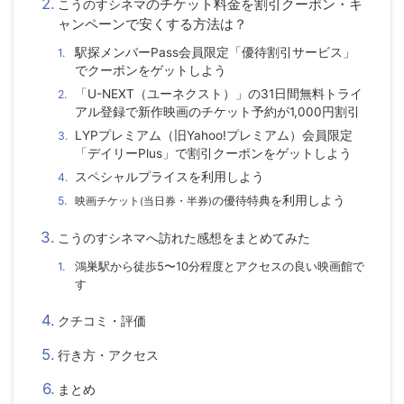
のチケット料金を割引クーポン・キ
こうのすシネマ
ャンペーンで安くする方法は？
駅探メンバーPass会員限定「優待割引サービス」
でクーポンをゲットしよう
「U-NEXT（ユーネクスト）」の31日間無料トライ
アル登録で新作映画のチケット予約が1,000円割引
LYPプレミアム（旧Yahoo!プレミアム）会員限定
「デイリーPlus」で割引クーポンをゲットしよう
スペシャルプライスを利用しよう
の優待特典を
利用しよう
映画チケット
(
当日券・半券
)
こうのすシネマへ訪れた感想をまとめてみた
鴻巣駅から徒歩5〜10分程度とアクセスの良い映画館で
す
クチコミ・評価
行き方・アクセス
まとめ