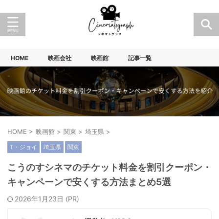
HOME
映画会社
映画館
記事一覧
HOME
>
映画館
>
関東
>
埼玉県
>
T・ジョイ
埼玉県
関東
こうのすシネマのチケット料金を割引クーポン・
キャンペーンで安くする方法まとめ5選
2026年1月23日