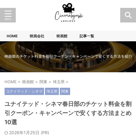
HOME
映画会社
映画館
記事一覧
HOME
>
映画館
>
関東
>
埼玉県
>
ユナイテッド・シネマ
埼玉県
関東
ユナイテッド・シネマ春日部のチケット料金を割
引クーポン・キャンペーンで安くする方法まとめ
10選
2026年1月25日