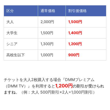
区分
通常価格
割引後価格
大人
2,000円
1,500円
大学生
1,500円
1,400円
シニア
1,300円
1,200円
高校生以下
1,000円
900円
チケットを大人2枚購入する場合『DMMプレミアム
1,200
円
（DMM TV）』を利用すると
の割引が受けられ
ますね
。（例：大人 500円割引×2人=1,000円割引）