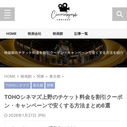
HOME
映画会社
映画館
記事一覧
HOME
>
映画館
>
関東
>
東京都
>
TOHOシネマズ
東京都
関東
TOHOシネマズ上野のチケット料金を割引クーポ
ン・キャンペーンで安くする方法まとめ6選
2026年1月27日