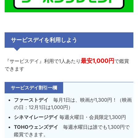
サービスデイを利用しよう
最安1,000円
『サービスデイ』利用で1人あたり
で鑑賞
できます
サービスデイ割引一欄
ファーストデイ
毎月
1
日は、映画が
1,300
円！
（映画
の日：
12
月
1
日は
1,000
円）
シネマイレージデイ
毎週火曜日・会員限定1,300円
TOHOウェンズデイ
毎週水曜日は誰でも1,300円で
鑑賞できます。