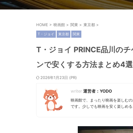
HOME
>
映画館
>
関東
>
東京都
>
T・ジョイ
東京都
関東
T・ジョイ PRINCE品川
ンで安くする方法まとめ4選
2026年1月23日
運営者：YODO
映画館で、まったり映画を楽しむの
です。少しでも映画を安く楽しめる