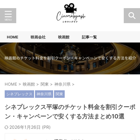
HOME
映画会社
映画館
記事一覧
HOME
>
映画館
>
関東
>
神奈川県
>
シネプレックス
神奈川県
関東
シネプレックス平塚のチケット料金を割引クーポ
ン・キャンペーンで安くする方法まとめ10選
2026年1月26日