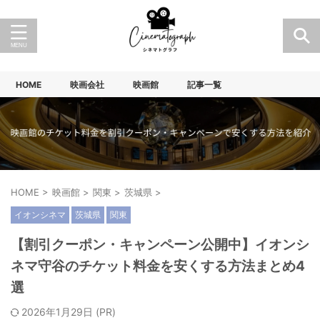
HOME
映画会社
映画館
記事一覧
HOME
>
映画館
>
関東
>
茨城県
>
イオンシネマ
茨城県
関東
【割引クーポン・キャンペーン公開中】イオンシ
ネマ守谷のチケット料金を安くする方法まとめ4
選
2026年1月29日