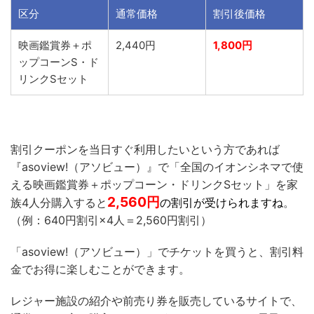
区分
通常価格
割引後価格
映画鑑賞券＋ポ
2,440円
1,800円
ップコーンS・ド
リンクSセット
割引クーポンを当日すぐ利用したいという方であれば
『asoview!（アソビュー）』で「全国のイオンシネマで使
える映画鑑賞券＋ポップコーン・ドリンクSセット」を家
2,560
円
族4人分購入すると
の割引が受けられますね
。
（例：640円割引×4人＝2,560円割引）
「asoview!（アソビュー）」でチケットを買うと、割引料
金でお得に楽しむことができます。
レジャー施設の紹介や前売り券を販売しているサイトで、