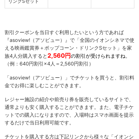
リンクSセット
割引クーポンを当日すぐ利用したいという方であれば
『asoview!（アソビュー）』で「全国のイオンシネマで使
える映画鑑賞券＋ポップコーン・ドリンクSセット」を家
2,560
円
族4人分購入すると
の割引が受けられますね
。
（例：640円割引×4人＝2,560円割引）
「asoview!（アソビュー）」でチケットを買うと、割引料
金でお得に楽しむことができます。
レジャー施設の紹介や前売り券を販売しているサイトで、
通常よりも安く購入することができます。また、電子チケ
ットでの購入になりますので、入場時はスマホ画面を提示
するだけで当日利用可能です。
チケットを購入する方は下記リンクから様々な「イオンシ