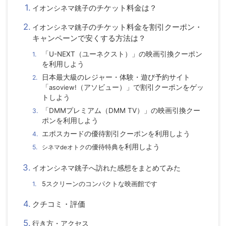
のチケット料金は？
イオンシネマ銚子
のチケット料金を割引クーポン・
イオンシネマ銚子
キャンペーンで安くする方法は？
「U-NEXT（ユーネクスト）」の映画引換クーポン
を利用しよう
日本最大級のレジャー・体験・遊び予約サイト
「
asoview!
（アソビュー）」で割引クーポンをゲッ
トしよう
「DMMプレミアム（DMM TV）」の映画引換クー
ポンを利用しよう
エポスカードの優待割引クーポンを利用しよう
の優待特典を
利用しよう
シネマdeオトク
イオンシネマ銚子
へ訪れた感想をまとめてみた
5
スクリーンのコンパクトな映画館です
クチコミ・評価
行き方・アクセス