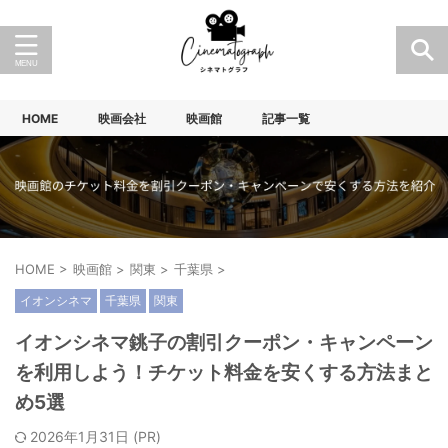
HOME
映画会社
映画館
記事一覧
HOME
>
映画館
>
関東
>
千葉県
>
イオンシネマ
千葉県
関東
イオンシネマ銚子の割引クーポン・キャンペーン
を利用しよう！チケット料金を安くする方法まと
め5選
2026年1月31日