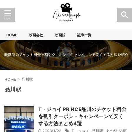
HOME
映画会社
映画館
記事一覧
HOME
>
品川駅
品川駅
T・ジョイ PRINCE品川のチケット料金
を割引クーポン・キャンペーンで安く
する方法まとめ4選
2026/1/23
T・ジョイ
,
品川駅
,
東京都
,
港区