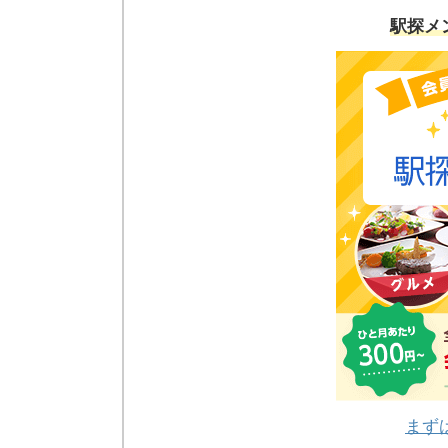
駅探メ
まず