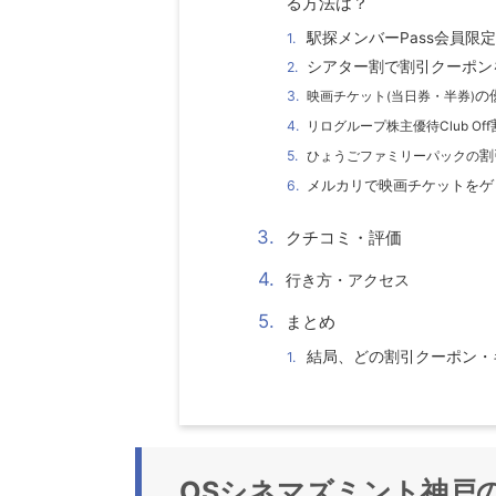
る方法は？
駅探メンバーPass会員
シアター割で割引クーポン
の
映画チケット
(
当日券・半券
)
リログループ株主優待Club Off
割
ひょうごファミリーパックの
メルカリで映画チケット
をゲ
クチコミ・評価
行き方・アクセス
まとめ
結局、どの割引クーポン・
OSシネマズミント神戸