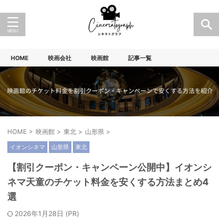
HOME
映画会社
映画館
記事一覧
HOME
>
映画館
>
東北
>
山形県
>
イオンシネマ
山形県
東北
【割引クーポン・キャンペーン公開中】イオンシ
ネマ天童のチケット料金を安くする方法まとめ4
選
2026年1月28日