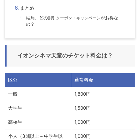
まとめ
結局、どの
割引クーポン・キャンペーン
がお得な
の？
イオンシネマ天童
のチケット料金は？
区分
通常料金
一般
1,800円
大学生
1,500円
高校生
1,000円
小人（3歳以上～中学生以
1,000円