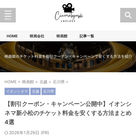
HOME
映画会社
映画館
記事一覧
HOME
>
映画館
>
北越
>
石川県
>
イオンシネマ
北越
石川県
【割引クーポン・キャンペーン公開中】イオンシ
ネマ新小松のチケット料金を安くする方法まとめ
4選
2026年1月29日