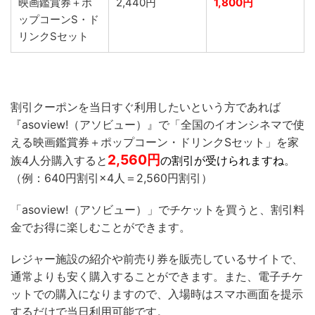
映画鑑賞券＋ポ
2,440円
1,800円
ップコーンS・ド
リンクSセット
割引クーポンを当日すぐ利用したいという方であれば
『asoview!（アソビュー）』で「全国のイオンシネマで使
える映画鑑賞券＋ポップコーン・ドリンクSセット」を家
2,560
円
族4人分購入すると
の割引が受けられますね
。
（例：640円割引×4人＝2,560円割引）
「asoview!（アソビュー）」でチケットを買うと、割引料
金でお得に楽しむことができます。
レジャー施設の紹介や前売り券を販売しているサイトで、
通常よりも安く購入することができます。また、電子チケ
ットでの購入になりますので、入場時はスマホ画面を提示
するだけで当日利用可能です。