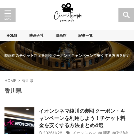
HOME
映画会社
映画館
記事一覧
HOME
>
香川県
香川県
イオンシネマ綾川の割引クーポン・キ
ャンペーンを利用しよう！チケット料
金を安くする方法まとめ4選
2026/1/28
イオンシネマ
,
綾川駅
,
綾歌郡綾