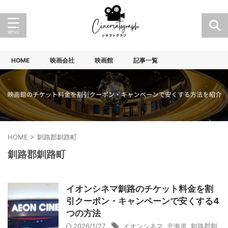
HOME
映画会社
映画館
記事一覧
HOME
>
釧路郡釧路町
釧路郡釧路町
イオンシネマ釧路のチケット料金を割
引クーポン・キャンペーンで安くする4
つの方法
2026/1/27
イオンシネマ
,
北海道
,
釧路郡釧