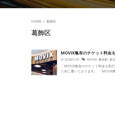
HOME
>
葛飾区
葛飾区
MOVIX亀有のチケット料
2026/1/20
MOVIX
,
亀有駅
,
東
「MOVIX亀有のチケット料金を割
ために書いております。 「MOVIX