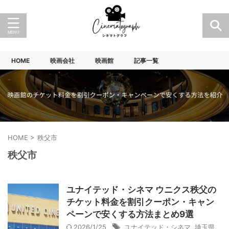
HOME
映画会社
映画館
記事一覧
HOME
>
秩父市
秩父市
ユナイテッド・シネマ ウニクス秩父の
チケット料金を割引クーポン・キャン
ペーンで安くする方法まとめ9選
2026/1/25
ユナイテッド・シネマ
,
埼玉県
,