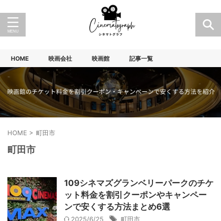
HOME
映画会社
映画館
記事一覧
HOME
>
町田市
町田市
109シネマズグランベリーパークのチケ
ット料金を割引クーポンやキャンペー
ンで安くする方法まとめ6選
2025/6/25
町田市