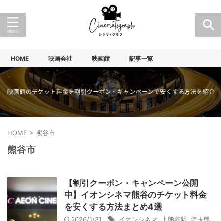
HOME
映画会社
映画館
記事一覧
HOME
>
熊谷市
熊谷市
【割引クーポン・キャンペーン公開
中】イオンシネマ熊谷のチケット料金
を安くする方法まとめ4選
2026/1/31
イオンシネマ
,
上熊谷駅
,
埼玉県
,