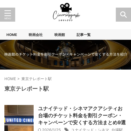
HOME
映画会社
映画館
記事一覧
HOME
>
東京テレポート駅
東京テレポート駅
ユナイテッド・シネマアクアシティお
台場のチケット料金を割引クーポン・
キャンペーンで安くする方法まとめ9選
2026/1/25
ユナイテッド・シネマ
,
台場駅
,