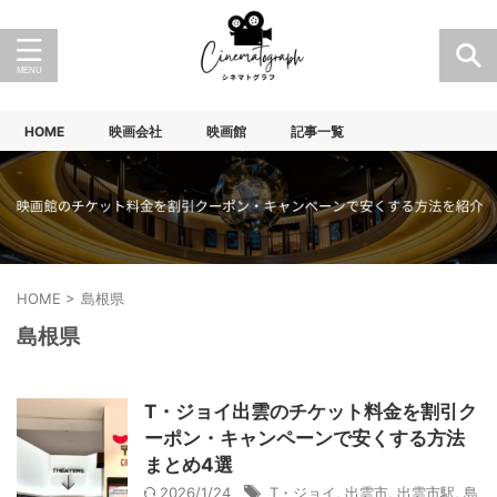
HOME
映画会社
映画館
記事一覧
HOME
>
島根県
島根県
T・ジョイ出雲のチケット料金を割引ク
ーポン・キャンペーンで安くする方法
まとめ4選
2026/1/24
T・ジョイ
,
出雲市
,
出雲市駅
,
島