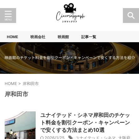
HOME
映画会社
映画館
記事一覧
HOME
>
岸和田市
岸和田市
ユナイテッド・シネマ岸和田のチケッ
ト料金を割引クーポン・キャンペーン
で安くする方法まとめ10選
2026/1/25
ユナイテッド・シネマ
,
大阪府
,