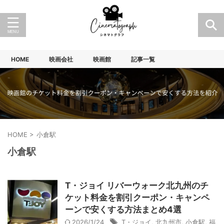
HOME
映画会社
映画館
記事一覧
HOME
>
小倉駅
小倉駅
T・ジョイ リバーウォーク北九州のチ
ケット料金を割引クーポン・キャンペ
ーンで安くする方法まとめ4選
2026/1/24
T・ジョイ
,
北九州市
,
小倉駅
,
福