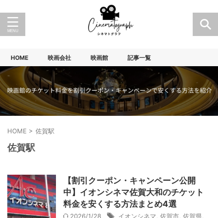
HOME
映画会社
映画館
記事一覧
HOME
>
佐賀駅
佐賀駅
【割引クーポン・キャンペーン公開
中】イオンシネマ佐賀大和のチケット
料金を安くする方法まとめ4選
2026/1/28
イオンシネマ
,
佐賀市
,
佐賀県
,