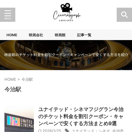
HOME
映画会社
映画館
記事一覧
HOME
>
今治駅
今治駅
ユナイテッド・シネマフジグラン今治
のチケット料金を割引クーポン・キャ
ンペーンで安くする方法まとめ9選
2026/1/25
ユナイテッド・シネマ
,
今治市
,