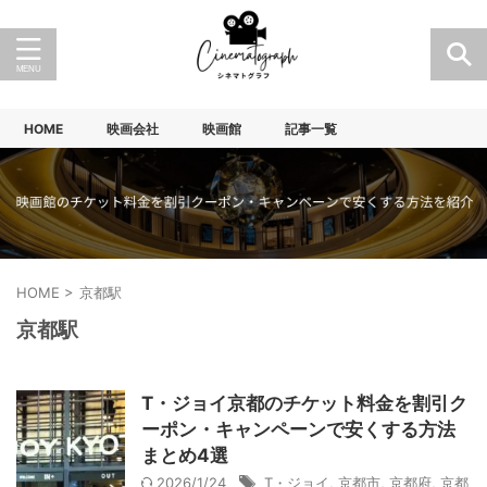
HOME
映画会社
映画館
記事一覧
HOME
>
京都駅
京都駅
T・ジョイ京都のチケット料金を割引ク
ーポン・キャンペーンで安くする方法
まとめ4選
2026/1/24
T・ジョイ
,
京都市
,
京都府
,
京都