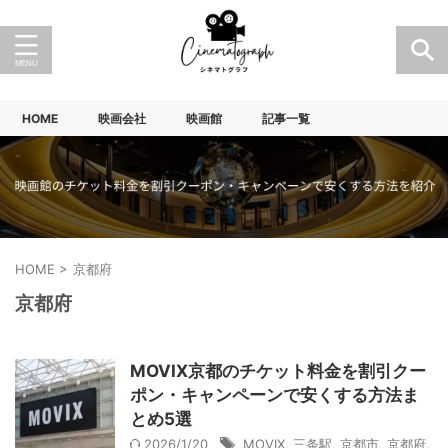
HOME
映画会社
映画館
記事一覧
HOME
>
京都府
京都府
MOVIX京都のチケット料金を割引クー
ポン・キャンペーンで安くする方法ま
とめ5選
2026/1/20
MOVIX
,
三条駅
,
京都市
,
京都府
,