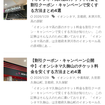
割引クーポン・キャンペーンで安くす
る方法まとめ4選
2026/1/29
イオンシネマ
,
京都府
,
木津川市
,
高の原駅
「イオンシネマ高の原のチケット料金を割引クーポ
ン・キャンペーンで安くする方法が知りたい」 この
記事はそんな人のために書いております。 「イオン
シネマ高の原」は京都府木津川市のイオンモール高
の原4階にあ ...
【割引クーポン・キャンペーン公開
中】イオンシネマ久御山のチケット料
金を安くする方法まとめ4選
2026/1/29
イオンシネマ
,
中書島駅
,
久世郡
久御山町
,
京都府
,
大久保駅
「イオンシネマ久御山のチケット料金を割引クーポ
ン・キャンペーンで安くする方法が知りたい」 この
記事はそんな人のために書いております。 「イオン
シネマ久御山」は京都府久御山町のイオンモール久