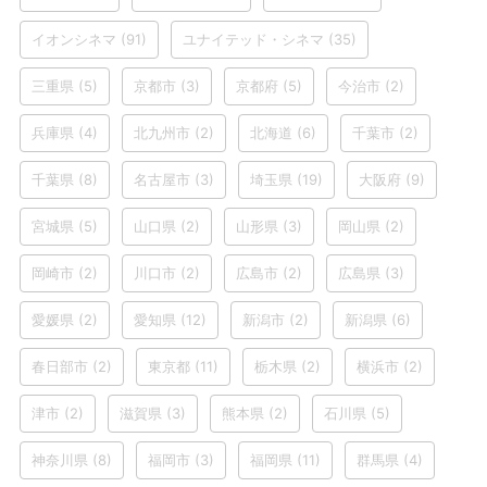
イオンシネマ
(91)
ユナイテッド・シネマ
(35)
三重県
(5)
京都市
(3)
京都府
(5)
今治市
(2)
兵庫県
(4)
北九州市
(2)
北海道
(6)
千葉市
(2)
千葉県
(8)
名古屋市
(3)
埼玉県
(19)
大阪府
(9)
宮城県
(5)
山口県
(2)
山形県
(3)
岡山県
(2)
岡崎市
(2)
川口市
(2)
広島市
(2)
広島県
(3)
愛媛県
(2)
愛知県
(12)
新潟市
(2)
新潟県
(6)
春日部市
(2)
東京都
(11)
栃木県
(2)
横浜市
(2)
津市
(2)
滋賀県
(3)
熊本県
(2)
石川県
(5)
神奈川県
(8)
福岡市
(3)
福岡県
(11)
群馬県
(4)