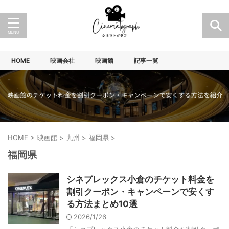
HOME
映画会社
映画館
記事一覧
HOME
>
映画館
>
九州
>
福岡県
>
福岡県
シネプレックス小倉のチケット料金を
割引クーポン・キャンペーンで安くす
る方法まとめ10選
2026/1/26